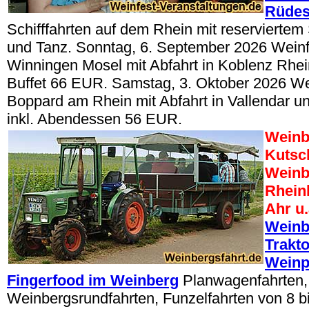
Rüde
Schifffahrten auf dem Rhein mit reserviertem 
und Tanz. Sonntag, 6. September 2026 Wein
Winningen Mosel mit Abfahrt in Koblenz Rhein,
Buffet 66 EUR. Samstag, 3. Oktober 2026 W
Boppard am Rhein mit Abfahrt in Vallendar un
inkl. Abendessen 56 EUR.
Weinb
Kutsc
Weinb
Rhein
Ahr u.
Weinb
Trakt
Weinp
Fingerfood im Weinberg
Planwagenfahrten,
Weinbergsrundfahrten, Funzelfahrten von 8 b