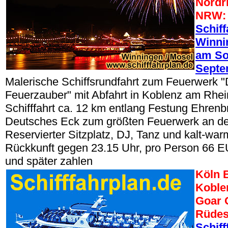
Nordr
NRW:
Schiff
Winni
am So
Septe
Malerische Schiffsrundfahrt zum Feuerwerk "
Feuerzauber" mit Abfahrt in Koblenz am Rhei
Schifffahrt ca. 12 km entlang Festung Ehrenbr
Deutsches Eck zum größten Feuerwerk an de
Reservierter Sitzplatz, DJ, Tanz und kalt-war
Rückkunft gegen 23.15 Uhr, pro Person 66 E
und später zahlen
Köln 
Koble
Goar 
Rüdes
Schiff