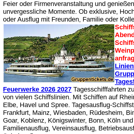
Feier oder Firmenveranstaltung und genießen
unvergessliche Momente. Ob exklusive, Hoch
oder Ausflug mit Freunden, Familie oder Koll
Schiff
Abend
Schif
Weinp
anfra
Linien
Grupp
Tages
Feuerwerke 2026 2027
Tagesschifffahrten z
von vielen Schiffslinien. Mit Schiffen auf Rhe
Elbe, Havel und Spree. Tagesausflug-Schiffsto
Frankfurt, Mainz, Wiesbaden, Rüdesheim, Bin
Goar, Koblenz, Königswinter, Bonn, Köln und
Familienausflug, Vereinsausflug, Betriebsaus