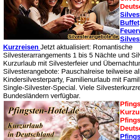
Deuts
Silves
Buffet
Feuer
Silves
Kurzreisen
Jetzt aktualisiert: Romantische
Silvesterarrangements 1 bis 5 Nächte und Silv
Kurzurlaub mit Silvesterfeier und Übernachtu
Silvesterangebote: Pauschalreise teilweise all
Kindersilvesterparty, Familienurlaub mit Famil
Single-Silvester-Special. Viele Silvesterkurzre
Bundesländern verfügbar.
Pfings
Kurzu
Pfings
Deuts
Pfing