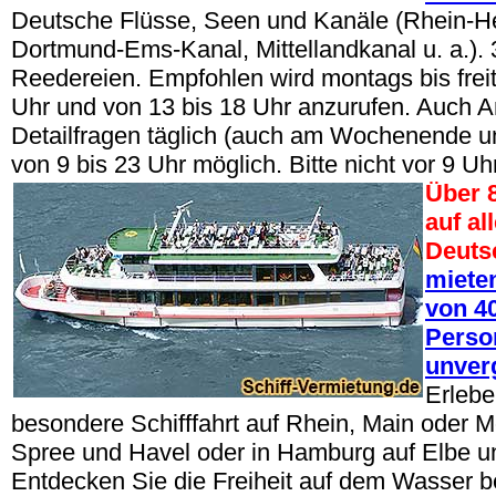
Deutsche Flüsse, Seen und Kanäle (Rhein-H
Dortmund-Ems-Kanal, Mittellandkanal u. a.).
Reedereien. Empfohlen wird montags bis freit
Uhr und von 13 bis 18 Uhr anzurufen. Auch A
Detailfragen täglich (auch am Wochenende u
von 9 bis 23 Uhr möglich. Bitte nicht vor 9 Uh
Über 
auf al
Deuts
mieten
von 40
Perso
unver
Erlebe
besondere Schifffahrt auf Rhein, Main oder Mo
Spree und Havel oder in Hamburg auf Elbe un
Entdecken Sie die Freiheit auf dem Wasser be