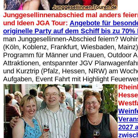
Junggesellinnenabschied mal anders feier
und Ideen JGA Tour:
Angebote für besonde
originelle Party auf dem Schiff bis zu 70%
man Junggesellinnen-Abschied feiern? Wohin
(Köln, Koblenz, Frankfurt, Wiesbaden, Mainz)
Programm für Männer und Frauen, Outdoor Akt
Attraktionen, entspannter JGV Planwagenfahr
und Kurztrip (Pfalz, Hessen, NRW) am Woch
Aufgaben, Event Fahrt mit Highlight Feuerw
Rheinl
Hesse
Westf
Weinf
Veran
2027 a
zwisc