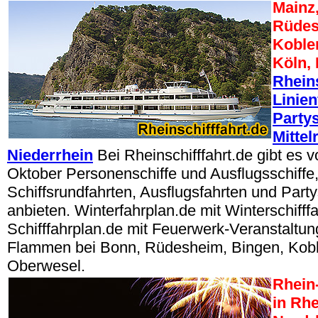
Mainz
Rüdes
Koble
Köln,
Rheins
Linien
Partys
Mittel
Niederrhein
Bei Rheinschifffahrt.de gibt es 
Oktober Personenschiffe und Ausflugsschiffe, 
Schiffsrundfahrten, Ausflugsfahrten und Party
anbieten. Winterfahrplan.de mit Winterschifffa
Schifffahrplan.de mit Feuerwerk-Veranstaltun
Flammen bei Bonn, Rüdesheim, Bingen, Kobl
Oberwesel.
Rhein-
in Rhe