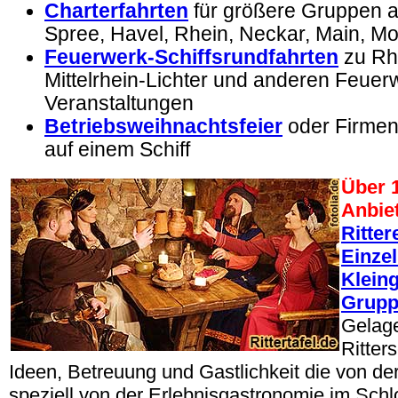
Charterfahrten
für größere Gruppen au
Spree, Havel, Rhein, Neckar, Main, M
Feuerwerk-Schiffsrundfahrten
zu
Rh
Mittelrhein-Lichter und anderen Feuer
Veranstaltungen
Betriebsweihnachtsfeier
oder Firmen
auf einem Schiff
Über 1
Anbie
Ritter
Einze
Klein
Grup
Gelage
Ritter
Ideen, Betreuung und Gastlichkeit die von d
speziell von der Erlebnisgastronomie im Schl