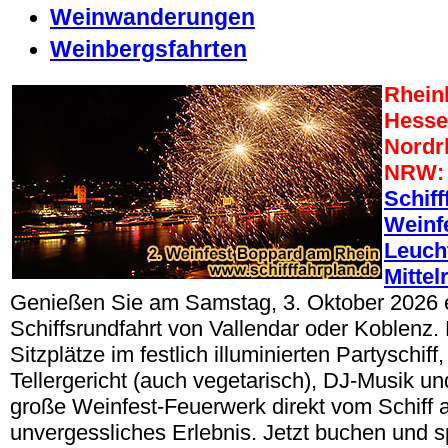
Weinwanderungen
Weinbergsfahrten
Rheinl
Hesse
Nordr
NRW:
Schiff
Weinf
Leuch
Mittel
Genießen Sie am Samstag, 3. Oktober 2026 
Schiffsrundfahrt von Vallendar oder Koblenz.
Sitzplätze im festlich illuminierten Partyschif
Tellergericht (auch vegetarisch), DJ-Musik u
große Weinfest-Feuerwerk direkt vom Schiff a
unvergessliches Erlebnis. Jetzt buchen und s