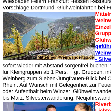
Wiesbaden Feiern Frankfurt Hessen Restaur
Vorschläge Dortmund. Glühweinfahrten bei Fr
Mittel
Weinw
Einze
Grupp
Glühw
geführ
Weinw
- Silv
sofort wieder mit Abstand sorgenfrei buche
für Kleingruppen ab 1 Pers. + gr. Gruppen, i
Weinberg zum Sieben-Jungfrauen-Blick bei 
Rhein. Auf Wunsch mit Gelegenheit zur Feuer
oder Aufenthalt beim Winzer. Glühweinwand
bis März, Silvesterwanderung, Neujahrswand
River
Lichte