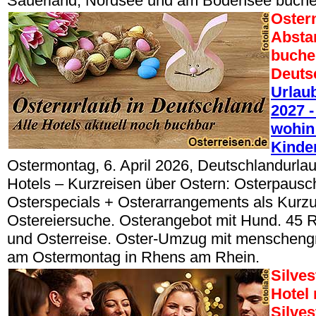
Sauerland, Nordsee und am Bodensee buche
Oster
Absta
buche
Deuts
Urlau
2027 -
wohin 
Kinde
Ostermontag, 6. April 2026, Deutschlandurla
Hotels – Kurzreisen über Ostern: Osterpausc
Osterspecials + Osterarrangements als Kurzu
Ostereiersuche. Osterangebot mit Hund. 45 
und Osterreise. Oster-Umzug mit menschen
am Ostermontag in Rhens am Rhein.
Silves
Hotel
Silves