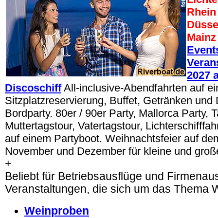
Rhein 
Düsse
Mainz
Event
Veran
2027 
Discoschiff
All-inclusive-Abendfahrten auf ei
Sitzplatzreservierung, Buffet, Getränken und
Bordparty. 80er / 90er Party, Mallorca Party, 
Muttertagstour, Vatertagstour, Lichterschifffa
auf einem Partyboot. Weihnachtsfeier auf dem
November und Dezember für kleine und groß
+
Beliebt für Betriebsausflüge und Firmenau
Veranstaltungen, die sich um das Thema W
Weinproben