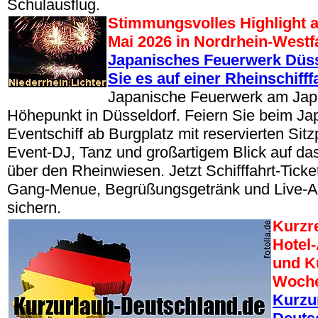
Schulausflug.
Stimmungsvolles Highlight a
Mai 2026 in Nordrhein-West
Japanisches Feuerwerk Düss
Sie es auf einer Rheinschifffa
Japanische Feuerwerk am Japa
Höhepunkt in Düsseldorf. Feiern Sie beim Ja
Eventschiff ab Burgplatz mit reservierten Sitz
Event-DJ, Tanz und großartigem Blick auf d
über den Rheinwiesen. Jetzt Schifffahrt-Ticket
Gang-Menue, Begrüßungsgetränk und Live-
sichern.
Kurzr
Hotel
und Ku
Woche
Kurzu