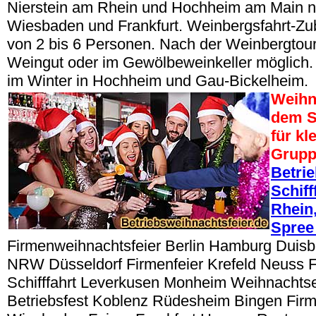
Nierstein am Rhein und Hochheim am Main n
Wiesbaden und Frankfurt. Weinbergsfahrt-Z
von 2 bis 6 Personen. Nach der Weinbergtou
Weingut oder im Gewölbeweinkeller möglich.
im Winter in Hochheim und Gau-Bickelheim.
Weihn
dem S
für kl
Grup
Betri
Schiff
Rhein,
Spree
Firmenweihnachtsfeier Berlin Hamburg Duisbu
NRW Düsseldorf Firmenfeier Krefeld Neuss 
Schifffahrt Leverkusen Monheim Weihnacht
Betriebsfest Koblenz Rüdesheim Bingen Fir