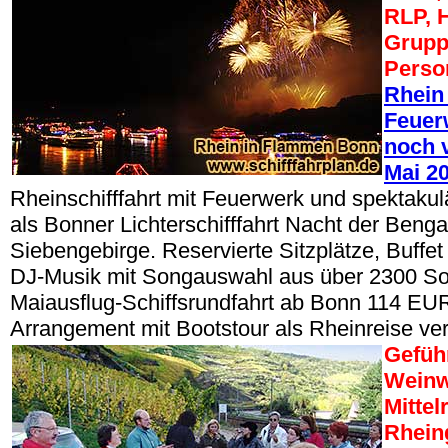
RLP, 
Grupp
Perso
Rhein
Feuerw
noch v
Mai 2
Rheinschifffahrt mit Feuerwerk und spektak
als Bonner Lichterschifffahrt Nacht der Beng
Siebengebirge. Reservierte Sitzplätze, Buffe
DJ-Musik mit Songauswahl aus über 2300 So
Maiausflug-Schiffsrundfahrt ab Bonn 114 EUR
Arrangement mit Bootstour als Rheinreise ve
Gefüh
Wein
Mittel
Rhein