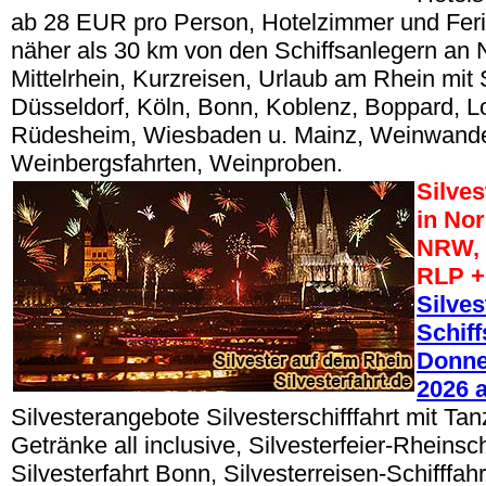
ab 28 EUR pro Person, Hotelzimmer und Fe
näher als 30 km von den Schiffsanlegern an 
Mittelrhein, Kurzreisen, Urlaub am Rhein mit S
Düsseldorf, Köln, Bonn, Koblenz, Boppard, Lo
Rüdesheim, Wiesbaden u. Mainz, Weinwand
Weinbergsfahrten, Weinproben.
Silve
in No
NRW, 
RLP +
Silves
Schiff
Donner
2026 
Silvesterangebote Silvesterschifffahrt mit Tan
Getränke all inclusive, Silvesterfeier-Rheinsch
Silvesterfahrt Bonn, Silvesterreisen-Schifffa