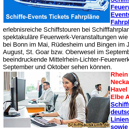
Feuer
Events
Fahrp
erlebnisreiche Schiffstouren bei Schifffahrpla
spektakuläre Feuerwerk-Veranstaltungen wi
bei Bonn im Mai, Rüdesheim und Bingen im J
August, St. Goar bzw. Oberwesel im Septem
beeindruckende Mittelrhein-Lichter-Feuerwer
September und Oktober sehen können.
Rhein
Necka
Havel
Elbe A
Schif
deuts
Linien
sowie 