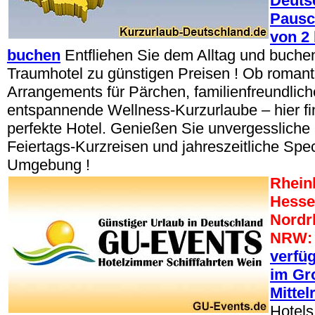
Deuts
Pausc
von 2 
buchen
Entfliehen Sie dem Alltag und buchen 
Traumhotel zu günstigen Preisen ! Ob romant
Arrangements für Pärchen, familienfreundlic
entspannende Wellness-Kurzurlaube – hier fi
perfekte Hotel. Genießen Sie unvergessliche 
Feiertags-Kurzreisen und jahreszeitliche Spec
Umgebung !
Rheinl
Hesse
Nordr
NRW:
verfü
im Gr
Mittel
Hotels